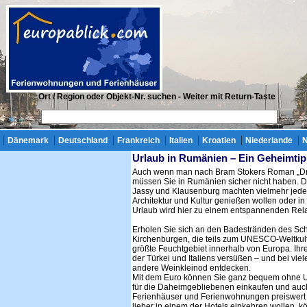
Ort / Region oder Objekt-Nr. suchen - Weiter mit Return-Taste
Dänemark
Deutschland
Frankreich
Italien
Kroatien
Niederlande
Urlaub in Rumänien – Ein Geheimtip
Auch wenn man nach Bram Stokers Roman „Dra
müssen Sie in Rumänien sicher nicht haben. Di
Jassy und Klausenburg machten vielmehr jeden 
Architektur und Kultur genießen wollen oder i
Urlaub wird hier zu einem entspannenden Rela
Erholen Sie sich an den Badestränden des Sch
Kirchenburgen, die teils zum UNESCO-Weltkul
größte Feuchtgebiet innerhalb von Europa. Ihr
der Türkei und Italiens versüßen – und bei vi
andere Weinkleinod entdecken.
Mit dem Euro können Sie ganz bequem ohne Um
für die Daheimgebliebenen einkaufen und auch 
Ferienhäuser und Ferienwohnungen preiswert u
lieber in einem der Hotels einkehren wollen, k